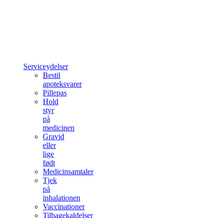
Serviceydelser
Bestil
apoteksvarer
Pillepas
Hold
styr
på
medicinen
Gravid
eller
lige
født
Medicinsamtaler
Tjek
på
inhalationen
Vaccinationer
Tilbagekaldelser