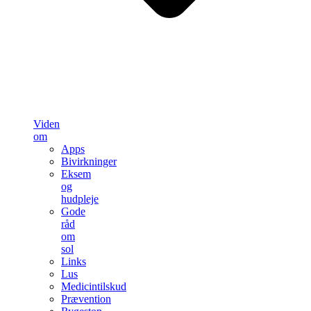
Viden
om
Apps
Bivirkninger
Eksem
og
hudpleje
Gode
råd
om
sol
Links
Lus
Medicintilskud
Prævention