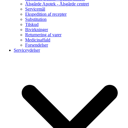
Ålsgårde Apotek - Ålsgårde centret
Servicemål
Ekspedition af recepter
Substitution
Tilskud
Bivirkninger
Returnering af varer
Medicinaffald
Forsendelser
Serviceydelser