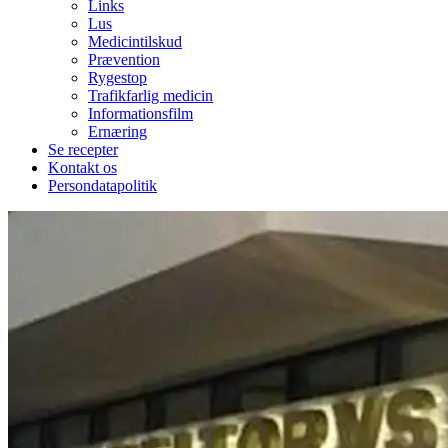
Links
Lus
Medicintilskud
Prævention
Rygestop
Trafikfarlig medicin
Informationsfilm
Ernæring
Se recepter
Kontakt os
Persondatapolitik