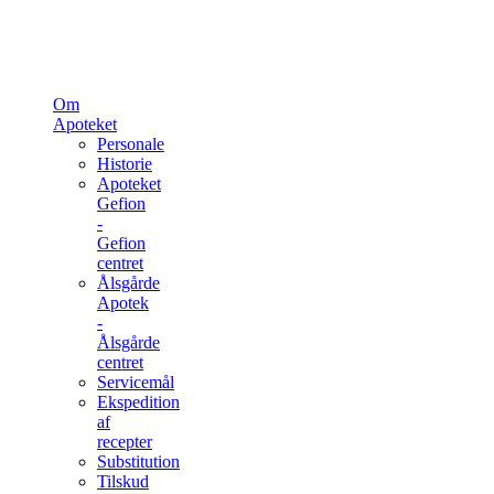
Om
Apoteket
Personale
Historie
Apoteket
Gefion
-
Gefion
centret
Ålsgårde
Apotek
-
Ålsgårde
centret
Servicemål
Ekspedition
af
recepter
Substitution
Tilskud