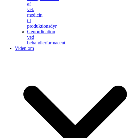
af
vet.
medicin
til
produktionsdyr
Genordination
ved
behandlerfarmaceut
Viden om