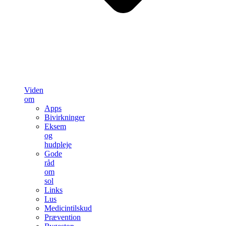
Viden
om
Apps
Bivirkninger
Eksem
og
hudpleje
Gode
råd
om
sol
Links
Lus
Medicintilskud
Prævention