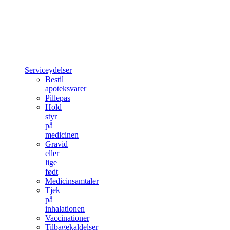
Serviceydelser
Bestil
apoteksvarer
Pillepas
Hold
styr
på
medicinen
Gravid
eller
lige
født
Medicinsamtaler
Tjek
på
inhalationen
Vaccinationer
Tilbagekaldelser