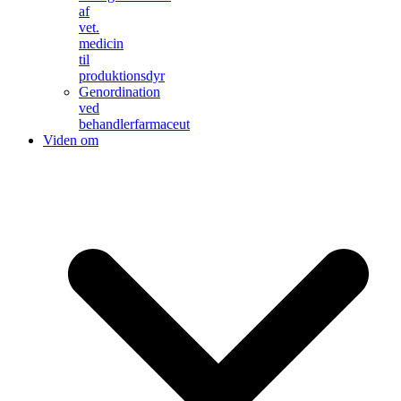
af
vet.
medicin
til
produktionsdyr
Genordination
ved
behandlerfarmaceut
Viden om