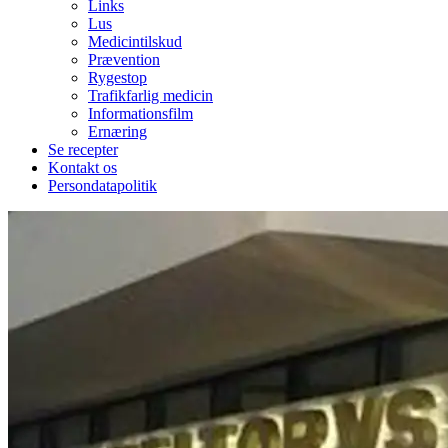
Links
Lus
Medicintilskud
Prævention
Rygestop
Trafikfarlig medicin
Informationsfilm
Ernæring
Se recepter
Kontakt os
Persondatapolitik