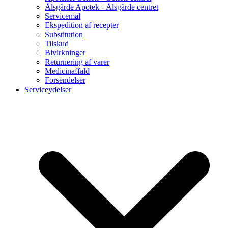
Ålsgårde Apotek - Ålsgårde centret
Servicemål
Ekspedition af recepter
Substitution
Tilskud
Bivirkninger
Returnering af varer
Medicinaffald
Forsendelser
Serviceydelser