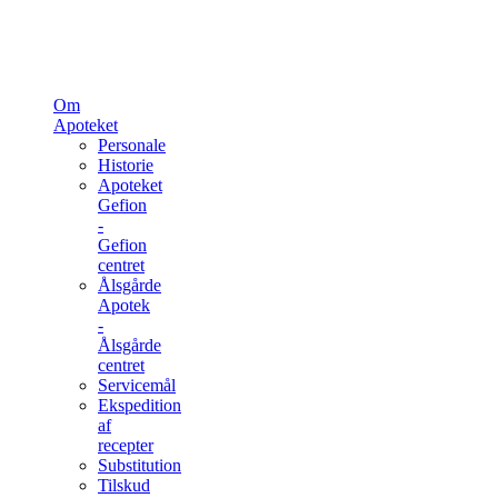
Om
Apoteket
Personale
Historie
Apoteket
Gefion
-
Gefion
centret
Ålsgårde
Apotek
-
Ålsgårde
centret
Servicemål
Ekspedition
af
recepter
Substitution
Tilskud