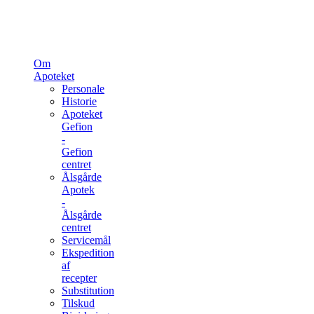
Om
Apoteket
Personale
Historie
Apoteket
Gefion
-
Gefion
centret
Ålsgårde
Apotek
-
Ålsgårde
centret
Servicemål
Ekspedition
af
recepter
Substitution
Tilskud