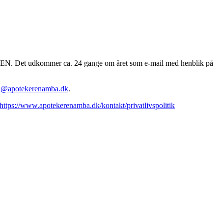
EREN. Det udkommer ca. 24 gange om året som e-mail med henblik på
n@apotekerenamba.dk
.
https://www.apotekerenamba.dk/kontakt/privatlivspolitik