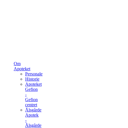
Om
Apoteket
Personale
Historie
Apoteket
Gefion
-
Gefion
centret
Ålsgårde
Apotek
-
Ålsgårde