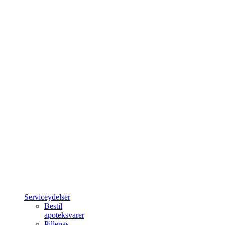
Serviceydelser
Bestil
apoteksvarer
Pillepas