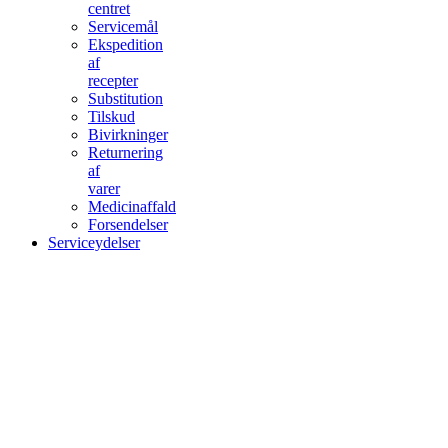
centret
Servicemål
Ekspedition
af
recepter
Substitution
Tilskud
Bivirkninger
Returnering
af
varer
Medicinaffald
Forsendelser
Serviceydelser