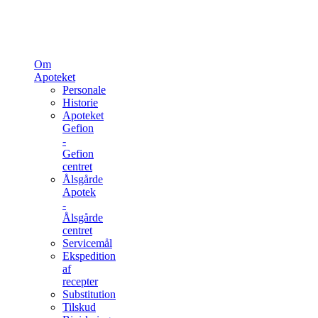
Om
Apoteket
Personale
Historie
Apoteket
Gefion
-
Gefion
centret
Ålsgårde
Apotek
-
Ålsgårde
centret
Servicemål
Ekspedition
af
recepter
Substitution
Tilskud