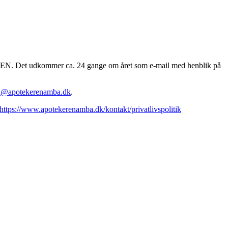
EREN. Det udkommer ca. 24 gange om året som e-mail med henblik på
n@apotekerenamba.dk
.
https://www.apotekerenamba.dk/kontakt/privatlivspolitik