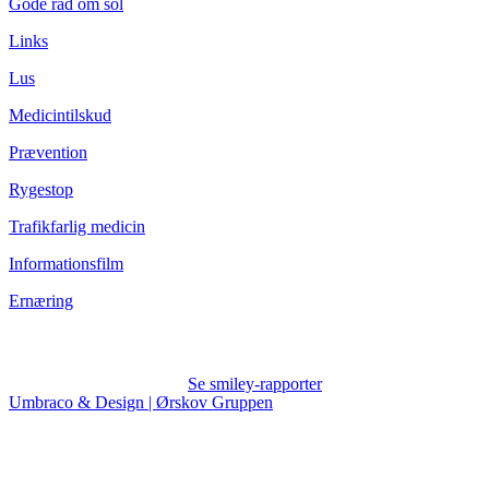
Gode råd om sol
Links
Lus
Medicintilskud
Prævention
Rygestop
Trafikfarlig medicin
Informationsfilm
Ernæring
Se smiley-rapporter
Umbraco & Design | Ørskov Gruppen