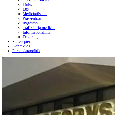
Links
Lus
Medicintilskud
Prævention
Rygestop
Trafikfarlig medicin
Informationsfilm
Ernæring
Se recepter
Kontakt os
Persondatapolitik