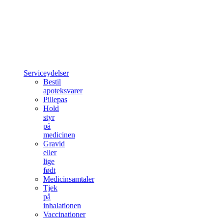
Serviceydelser
Bestil
apoteksvarer
Pillepas
Hold
styr
på
medicinen
Gravid
eller
lige
født
Medicinsamtaler
Tjek
på
inhalationen
Vaccinationer