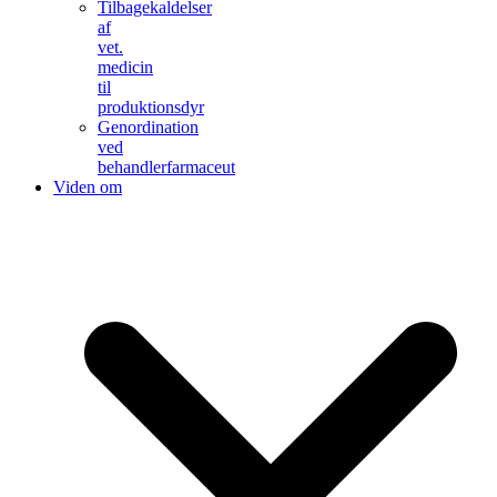
Tilbagekaldelser
af
vet.
medicin
til
produktionsdyr
Genordination
ved
behandlerfarmaceut
Viden om