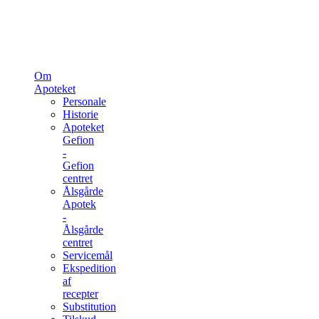
Om
Apoteket
Personale
Historie
Apoteket
Gefion
-
Gefion
centret
Ålsgårde
Apotek
-
Ålsgårde
centret
Servicemål
Ekspedition
af
recepter
Substitution