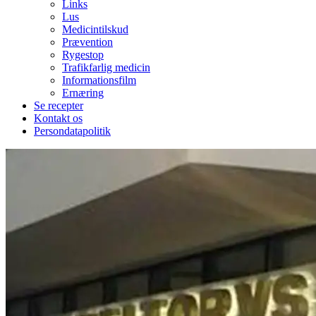
Links
Lus
Medicintilskud
Prævention
Rygestop
Trafikfarlig medicin
Informationsfilm
Ernæring
Se recepter
Kontakt os
Persondatapolitik