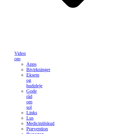
Viden
om
Apps
Bivirkninger
Eksem
og
hudpleje
Gode
råd
om
sol
Links
Lus
Medicintilskud
Prævention