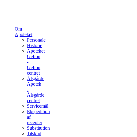
Om
Apoteket
Personale
Historie
Apoteket
Gefion
-
Gefion
centret
Ålsgårde
Apotek
-
Ålsgårde
centret
Servicemål
Ekspedition
af
recepter
Substitution
Tilskud