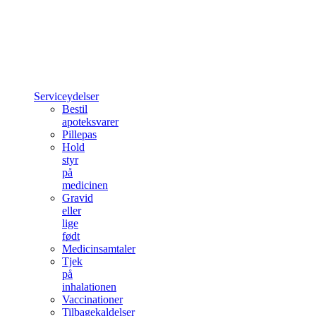
Serviceydelser
Bestil
apoteksvarer
Pillepas
Hold
styr
på
medicinen
Gravid
eller
lige
født
Medicinsamtaler
Tjek
på
inhalationen
Vaccinationer
Tilbagekaldelser