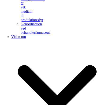
af
vet.
medicin
til
produktionsdyr
Genordination
ved
behandlerfarmaceut
Viden om