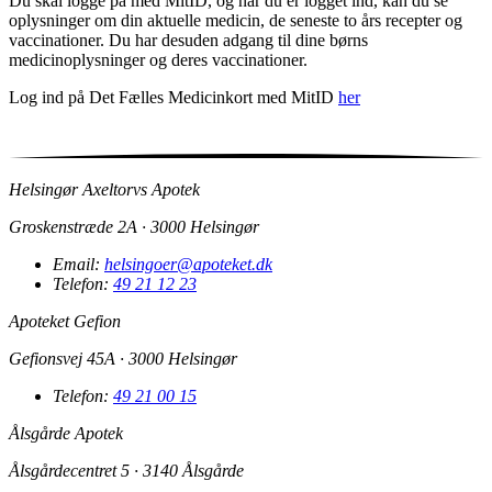
Du skal logge på med MitID, og når du er logget ind, kan du se
oplysninger om din aktuelle medicin, de seneste to års recepter og
vaccinationer. Du har desuden adgang til dine børns
medicinoplysninger og deres vaccinationer.
Log ind på Det Fælles Medicinkort med MitID
her
Helsingør Axeltorvs Apotek
Groskenstræde 2A · 3000 Helsingør
Email:
helsingoer@apoteket.dk
Telefon:
49 21 12 23
Apoteket Gefion
Gefionsvej 45A · 3000 Helsingør
Telefon:
49 21 00 15
Ålsgårde Apotek
Ålsgårdecentret 5 · 3140 Ålsgårde