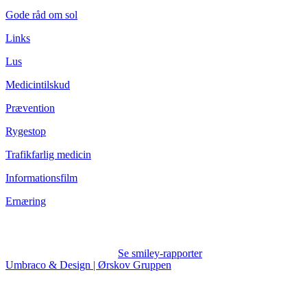
Gode råd om sol
Links
Lus
Medicintilskud
Prævention
Rygestop
Trafikfarlig medicin
Informationsfilm
Ernæring
Se smiley-rapporter
Umbraco & Design | Ørskov Gruppen