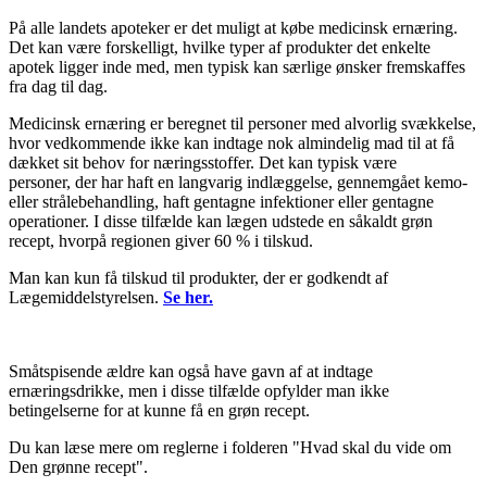
På alle landets apoteker er det muligt at købe medicinsk ernæring.
Det kan være forskelligt, hvilke typer af produkter det enkelte
apotek ligger inde med, men typisk kan særlige ønsker fremskaffes
fra dag til dag.
Medicinsk ernæring er beregnet til personer med alvorlig svækkelse,
hvor vedkommende ikke kan indtage nok almindelig mad til at få
dækket sit behov for næringsstoffer. Det kan typisk være
personer, der har haft en langvarig indlæggelse, gennemgået kemo-
eller strålebehandling, haft gentagne infektioner eller gentagne
operationer. I disse tilfælde kan lægen udstede en såkaldt grøn
recept, hvorpå regionen giver 60 % i tilskud.
Man kan kun få tilskud til produkter, der er godkendt af
Lægemiddelstyrelsen.
Se her.
Småtspisende ældre kan også have gavn af at indtage
ernæringsdrikke, men i disse tilfælde opfylder man ikke
betingelserne for at kunne få en grøn recept.
Du kan læse mere om reglerne i folderen "Hvad skal du vide om
Den grønne recept".