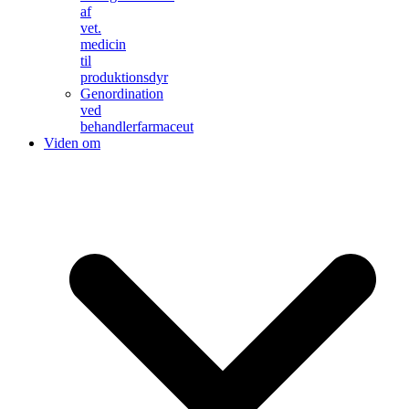
af
vet.
medicin
til
produktionsdyr
Genordination
ved
behandlerfarmaceut
Viden om