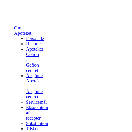
Om
Apoteket
Personale
Historie
Apoteket
Gefion
-
Gefion
centret
Ålsgårde
Apotek
-
Ålsgårde
centret
Servicemål
Ekspedition
af
recepter
Substitution
Tilskud