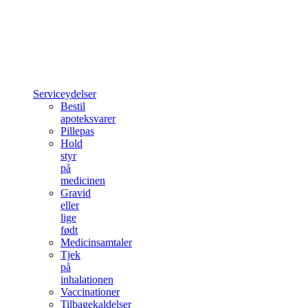
Serviceydelser
Bestil
apoteksvarer
Pillepas
Hold
styr
på
medicinen
Gravid
eller
lige
født
Medicinsamtaler
Tjek
på
inhalationen
Vaccinationer
Tilbagekaldelser