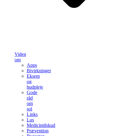
Viden
om
Apps
Bivirkninger
Eksem
og
hudpleje
Gode
råd
om
sol
Links
Lus
Medicintilskud
Prævention