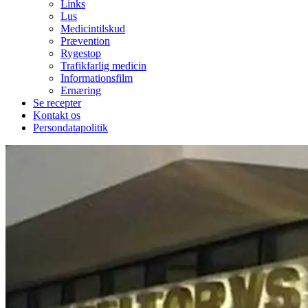
Links
Lus
Medicintilskud
Prævention
Rygestop
Trafikfarlig medicin
Informationsfilm
Ernæring
Se recepter
Kontakt os
Persondatapolitik