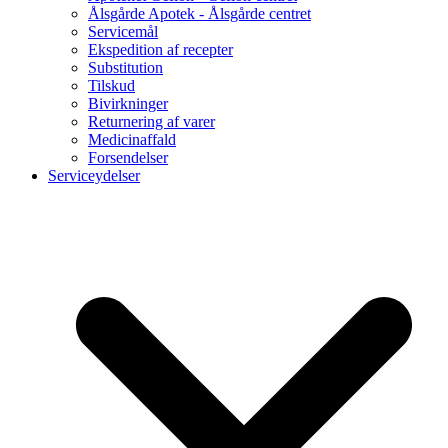
Ålsgårde Apotek - Ålsgårde centret
Servicemål
Ekspedition af recepter
Substitution
Tilskud
Bivirkninger
Returnering af varer
Medicinaffald
Forsendelser
Serviceydelser