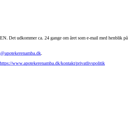
EREN. Det udkommer ca. 24 gange om året som e-mail med henblik på
n@apotekerenamba.dk
.
https://www.apotekerenamba.dk/kontakt/privatlivspolitik