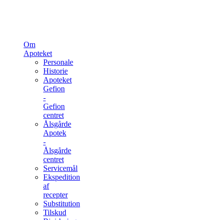
Om
Apoteket
Personale
Historie
Apoteket
Gefion
-
Gefion
centret
Ålsgårde
Apotek
-
Ålsgårde
centret
Servicemål
Ekspedition
af
recepter
Substitution
Tilskud