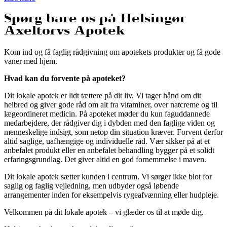
Spørg bare os på Helsingør
Axeltorvs Apotek
Kom ind og få faglig rådgivning om apotekets produkter og få gode
vaner med hjem.
Hvad kan du forvente på apoteket?
Dit lokale apotek er lidt tættere på dit liv. Vi tager hånd om dit
helbred og giver gode råd om alt fra vitaminer, over natcreme og til
lægeordineret medicin. På apoteket møder du kun faguddannede
medarbejdere, der rådgiver dig i dybden med den faglige viden og
menneskelige indsigt, som netop din situation kræver. Forvent derfor
altid saglige, uafhængige og individuelle råd. Vær sikker på at et
anbefalet produkt eller en anbefalet behandling bygger på et solidt
erfaringsgrundlag. Det giver altid en god fornemmelse i maven.
Dit lokale apotek sætter kunden i centrum. Vi sørger ikke blot for
saglig og faglig vejledning, men udbyder også løbende
arrangementer inden for eksempelvis rygeafvænning eller hudpleje.
Velkommen på dit lokale apotek – vi glæder os til at møde dig.