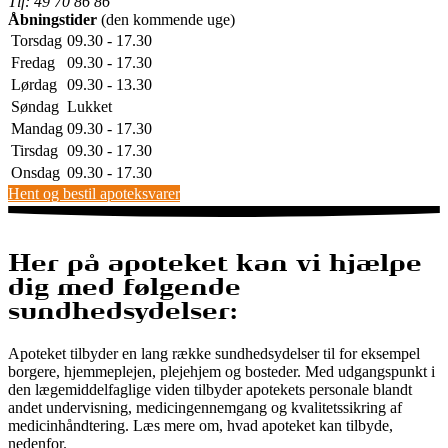
Tlf: 49 70 86 86
Åbningstider
(den kommende uge)
Torsdag
09.30 - 17.30
Fredag
09.30 - 17.30
Lørdag
09.30 - 13.30
Søndag
Lukket
Mandag
09.30 - 17.30
Tirsdag
09.30 - 17.30
Onsdag
09.30 - 17.30
Hent og bestil apoteksvarer
Her på apoteket kan vi hjælpe
dig med følgende
sundhedsydelser:
Apoteket tilbyder en lang række sundhedsydelser til for eksempel
borgere, hjemmeplejen, plejehjem og bosteder. Med udgangspunkt i
den lægemiddelfaglige viden tilbyder apotekets personale blandt
andet undervisning, medicingennemgang og kvalitetssikring af
medicinhåndtering. Læs mere om, hvad apoteket kan tilbyde,
nedenfor.