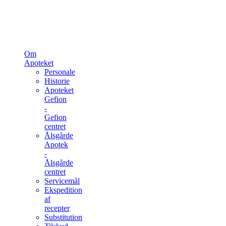
Om
Apoteket
Personale
Historie
Apoteket
Gefion
-
Gefion
centret
Ålsgårde
Apotek
-
Ålsgårde
centret
Servicemål
Ekspedition
af
recepter
Substitution