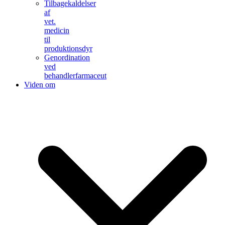
Tilbagekaldelser
af
vet.
medicin
til
produktionsdyr
Genordination
ved
behandlerfarmaceut
Viden om