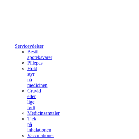
Serviceydelser
Bestil
apoteksvarer
Pillepas
Hold
styr
på
medicinen
Gravid
eller
lige
født
Medicinsamtaler
Tjek
på
inhalationen
Vaccinationer