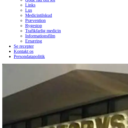
Links
Lus
Medicintilskud
Prævention
Rygestop
Trafikfarlig medicin
Informationsfilm
Ernæring
Se recepter
Kontakt os
Persondatapolitik