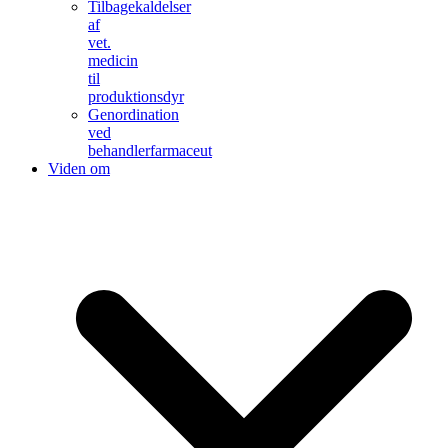
Tilbagekaldelser
af
vet.
medicin
til
produktionsdyr
Genordination
ved
behandlerfarmaceut
Viden om