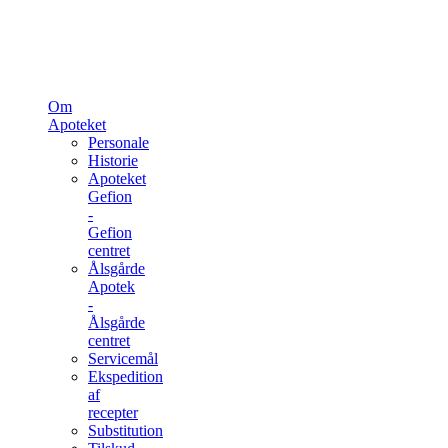
Om
Apoteket
Personale
Historie
Apoteket
Gefion
-
Gefion
centret
Ålsgårde
Apotek
-
Ålsgårde
centret
Servicemål
Ekspedition
af
recepter
Substitution