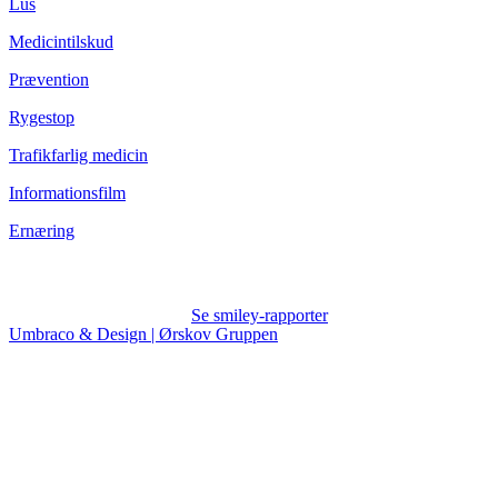
Lus
Medicintilskud
Prævention
Rygestop
Trafikfarlig medicin
Informationsfilm
Ernæring
Se smiley-rapporter
Umbraco & Design | Ørskov Gruppen