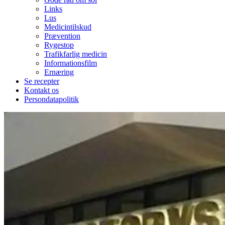
Links
Lus
Medicintilskud
Prævention
Rygestop
Trafikfarlig medicin
Informationsfilm
Ernæring
Se recepter
Kontakt os
Persondatapolitik