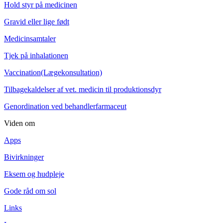
Hold styr på medicinen
Gravid eller lige født
Medicinsamtaler
Tjek på inhalationen
Vaccination(Lægekonsultation)
Tilbagekaldelser af vet. medicin til produktionsdyr
Genordination ved behandlerfarmaceut
Viden om
Apps
Bivirkninger
Eksem og hudpleje
Gode råd om sol
Links