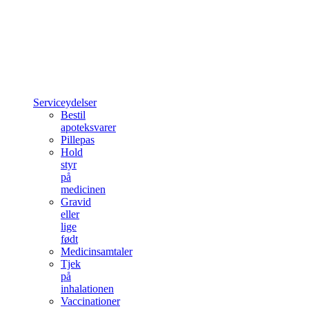
Serviceydelser
Bestil
apoteksvarer
Pillepas
Hold
styr
på
medicinen
Gravid
eller
lige
født
Medicinsamtaler
Tjek
på
inhalationen
Vaccinationer