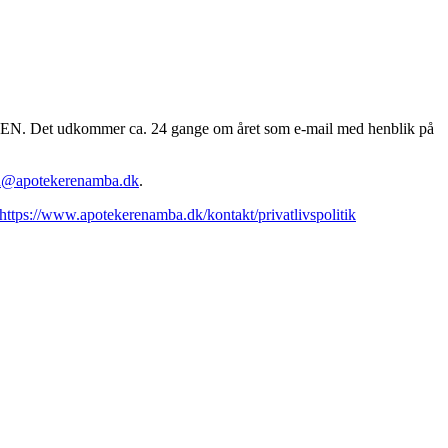
EREN. Det udkommer ca. 24 gange om året som e-mail med henblik på
n@apotekerenamba.dk
.
https://www.apotekerenamba.dk/kontakt/privatlivspolitik