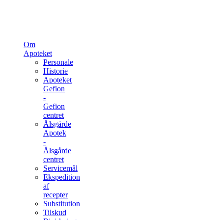
Om
Apoteket
Personale
Historie
Apoteket
Gefion
-
Gefion
centret
Ålsgårde
Apotek
-
Ålsgårde
centret
Servicemål
Ekspedition
af
recepter
Substitution
Tilskud